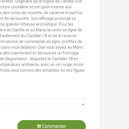
 brebis. Originaire de la région de Castille, il se
xture cristalline et son goût intense aux
 des notes de noisette, de caramel et parfois
n fin de bouche. Son affinage prolongé lui
une grande richesse aromatique. Pour les
e en Sarthe et au Mans, la vente en ligne de
ilement du Castillan 18 et de le recevoir
tre service de commande en ligne, profitez de
 sans vous déplacer. Que vous soyez au Mans
ez dès maintenant et découvrez un fromage
l de dégustation : dégustez le Castillan 18 en
température ambiante, avec un vin rouge corsé
 fruits secs comme des amandes ou des figues
Commander