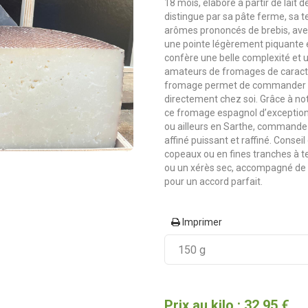
18 mois, élaboré à partir de lait de
distingue par sa pâte ferme, sa te
arômes prononcés de brebis, avec
une pointe légèrement piquante e
confère une belle complexité et 
amateurs de fromages de caractèr
fromage permet de commander fac
directement chez soi. Grâce à no
ce fromage espagnol d’exception
ou ailleurs en Sarthe, command
affiné puissant et raffiné. Consei
copeaux ou en fines tranches à 
ou un xérès sec, accompagné de
pour un accord parfait.
Imprimer
Prix au kilo : 32,95 €