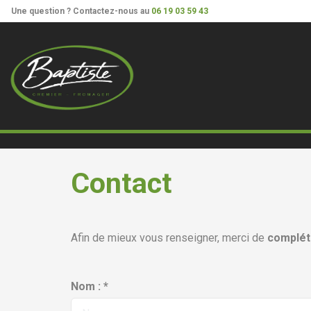
²
Panneau de gestion des cookies
Une question ? Contactez-nous au
06 19 03 59 43
Contact
Afin de mieux vous renseigner, merci de
complét
Nom : *