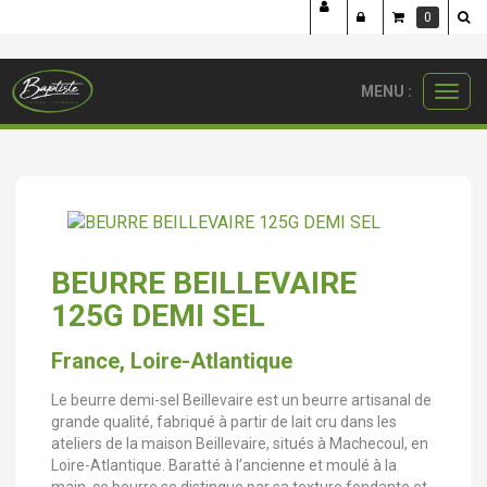
²
Panneau de gestion des cookies
0
MENU :
Ouvri
crèmerie
beurres
beurre beillevaire 125g demi sel
le
menu
BEURRE BEILLEVAIRE
125G DEMI SEL
France, Loire-Atlantique
Le beurre demi-sel Beillevaire est un beurre artisanal de
grande qualité, fabriqué à partir de lait cru dans les
ateliers de la maison Beillevaire, situés à Machecoul, en
Loire-Atlantique. Baratté à l’ancienne et moulé à la