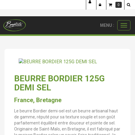
²
Panneau de gestion des cookies
0
MENU :
Ouvri
crèmerie
beurres
beurre bordier 125g demi sel
le
menu
BEURRE BORDIER 125G
DEMI SEL
France, Bretagne
Le beurre Bordier demi-sel est un beurre artisanal haut
de gamme, réputé pour sa texture souple et son goût
parfaitement équilibré entre douceur et pointe de sel.
Originaire de Saint-Malo, en Bretagne, il est fabriqué par