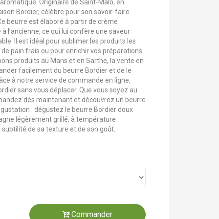
 aromatique. Originaire de Saint-Malo, en
aison Bordier, célèbre pour son savoir-faire
 Ce beurre est élaboré à partir de crème
 l’ancienne, ce qui lui confère une saveur
le. Il est idéal pour sublimer les produits les
e pain frais ou pour enrichir vos préparations
bons produits au Mans et en Sarthe, la vente en
nder facilement du beurre Bordier et de le
râce à notre service de commande en ligne,
Bordier sans vous déplacer. Que vous soyez au
mmandez dès maintenant et découvrez un beurre
égustation : dégustez le beurre Bordier doux
gne légèrement grillé, à température
subtilité de sa texture et de son goût.
Commander