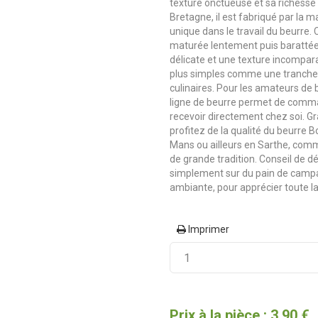
texture onctueuse et sa richesse
Bretagne, il est fabriqué par la m
unique dans le travail du beurre.
maturée lentement puis barattée à
délicate et une texture incomparab
plus simples comme une tranche d
culinaires. Pour les amateurs de 
ligne de beurre permet de comma
recevoir directement chez soi. G
profitez de la qualité du beurre 
Mans ou ailleurs en Sarthe, co
de grande tradition. Conseil de d
simplement sur du pain de campa
ambiante, pour apprécier toute la 
Imprimer
Prix à la pièce : 3,90 €