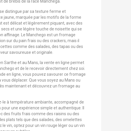
ait de brebis de la race Manchega.
e distingue par sa texture ferme et
te jaune, marquée par les motifs de la forme
oût est délicat et légèrement piquant, avec des
s secs et une légère touche de noisette qui se
son affinage. Le Manchego est un fromage
ion sur du pain frais ou des crackers, mais il
 recettes comme des salades, des tapas ou des
aveur savoureuse et originale.
n Sarthe et au Mans, la vente en ligne permet
hego et de le recevoir directement chez soi.
de en ligne, vous pouvez savourer ce fromage
 à vous déplacer. Que vous soyez au Mans ou
dès maintenant et découvrez un fromage au
ez-le à température ambiante, accompagné de
pour une expérience simple et authentique. Il
c des fruits frais comme des raisins ou des
 des plats tels que des salades, des omelettes
 le vin, optez pour un vin rouge léger ou un vin