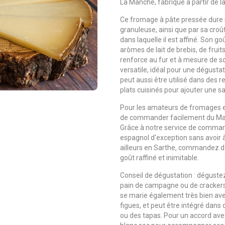
La Manche, fabriqué à partir de l
Ce fromage à pâte pressée dure s
granuleuse, ainsi que par sa croû
dans laquelle il est affiné. Son g
arômes de lait de brebis, de fruit
renforce au fur et à mesure de 
versatile, idéal pour une dégustat
peut aussi être utilisé dans des
plats cuisinés pour ajouter une s
Pour les amateurs de fromages e
de commander facilement du Manc
Grâce à notre service de comman
espagnol d'exception sans avoir
ailleurs en Sarthe, commandez 
goût raffiné et inimitable.
Conseil de dégustation : dégust
pain de campagne ou de crackers 
se marie également très bien ave
figues, et peut être intégré dans
ou des tapas. Pour un accord avec