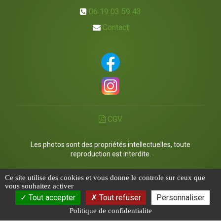
06 19 03 59 43
Contact
CGV
Les photos sont des propriétés intellectuelles, toute
reproduction est interdite.
Ce site utilise des cookies et vous donne le controle sur ceux que
Compte client
vous souhaitez activer
Tout accepter
Tout refuser
Personnaliser
Offres Promotionnelles
Politique de confidentialite
Politique de confidentialité