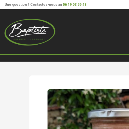
²
Panneau de gestion des cookies
Une question ? Contactez-nous au
06 19 03 59 43
crèmerie
creme dessert marthe chocolat