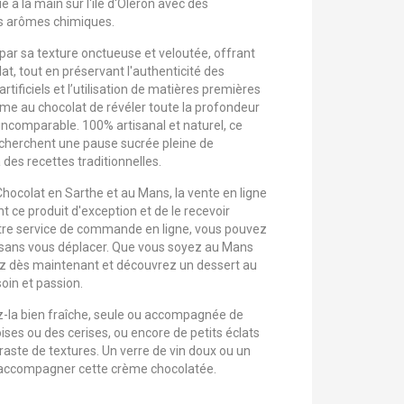
 à la main sur l'île d'Oléron avec des
ns arômes chimiques.
 par sa texture onctueuse et veloutée, offrant
at, tout en préservant l'authenticité des
rtificiels et l’utilisation de matières premières
ème au chocolat de révéler toute la profondeur
 incomparable. 100% artisanal et naturel, ce
recherchent une pause sucrée pleine de
 des recettes traditionnelles.
ocolat en Sarthe et au Mans, la vente en ligne
ce produit d'exception et de le recevoir
otre service de commande en ligne, vous pouvez
, sans vous déplacer. Que vous soyez au Mans
z dès maintenant et découvrez un dessert au
oin et passion.
z-la bien fraîche, seule ou accompagnée de
ises ou des cerises, ou encore de petits éclats
traste de textures. Un verre de vin doux ou un
 accompagner cette crème chocolatée.