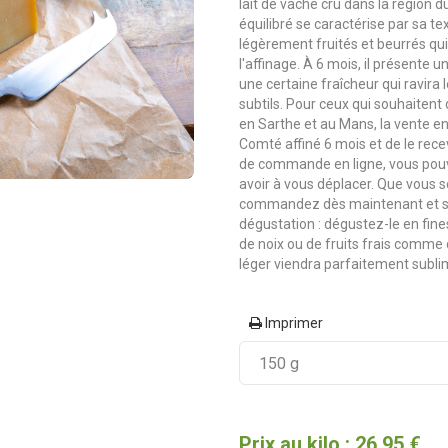
lait de vache cru dans la région 
équilibré se caractérise par sa t
légèrement fruités et beurrés qu
l'affinage. À 6 mois, il présente 
une certaine fraîcheur qui ravir
subtils. Pour ceux qui souhaiten
en Sarthe et au Mans, la vente 
Comté affiné 6 mois et de le rece
de commande en ligne, vous pouv
avoir à vous déplacer. Que vous s
commandez dès maintenant et sav
dégustation : dégustez-le en fi
de noix ou de fruits frais comme
léger viendra parfaitement subli
Imprimer
Prix au kilo : 26,95 €