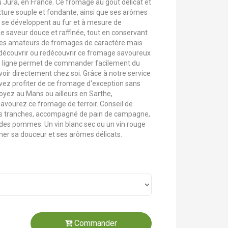
du Jura, en France. Ce fromage au goût délicat et
exture souple et fondante, ainsi que ses arômes
i se développent au fur et à mesure de
une saveur douce et raffinée, tout en conservant
a les amateurs de fromages de caractère mais
t découvrir ou redécouvrir ce fromage savoureux
en ligne permet de commander facilement du
voir directement chez soi. Grâce à notre service
ez profiter de ce fromage d'exception sans
oyez au Mans ou ailleurs en Sarthe,
ourez ce fromage de terroir. Conseil de
nes tranches, accompagné de pain de campagne,
 des pommes. Un vin blanc sec ou un vin rouge
mer sa douceur et ses arômes délicats.
Commander