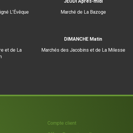
JEUDI Après-midi
igné L’Évêque
Marché de La Bazoge
DIMANCHE Matin
e et de La
Marchés des Jacobins et de La Milesse
n
Compte client