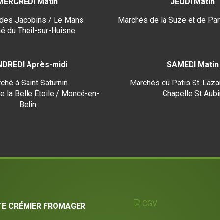
MERCREDI Matin
JEUDI Matin
des Jacobins / Le Mans
Marchés de la Suze et de Par
é du Theil-sur-Huisne
NDREDI Après-midi
SAMEDI Matin
ché à Saint Saturnin
Marchés du Patis St-Lazar
e la Belle Étoile / Moncé-en-
Chapelle St Aubi
Belin
CGV
TE CRÉMIER FROMAGER