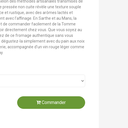
 selon des méthodes artisanales transmises de
e pressée non cuite révèle une texture souple
uce et rustique, avec des arômes lactés et
ent avec l’affinage. En Sarthe et au Mans, la
met de commander facilement de la Tomme
voir directement chez vous. Que vous soyez au
itez de ce fromage authentique sans vous
 : dégustez-la simplement avec du pain aux noix
terie, accompagnée d’un vin rouge léger comme
y.
Commander