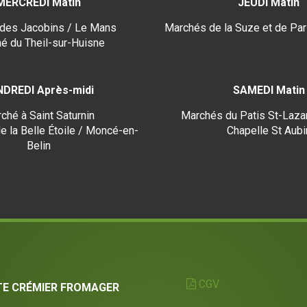
MERCREDI Matin
JEUDI Matin
des Jacobins / Le Mans
Marchés de la Suze et de Par
é du Theil-sur-Huisne
NDREDI Après-midi
SAMEDI Matin
ché à Saint Saturnin
Marchés du Patis St-Lazar
e la Belle Étoile / Moncé-en-
Chapelle St Aubi
Belin
CGV
TE CRÉMIER FROMAGER