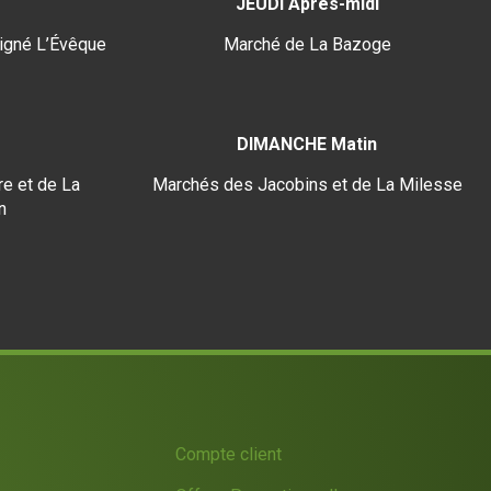
JEUDI Après-midi
igné L’Évêque
Marché de La Bazoge
DIMANCHE Matin
e et de La
Marchés des Jacobins et de La Milesse
n
Compte client