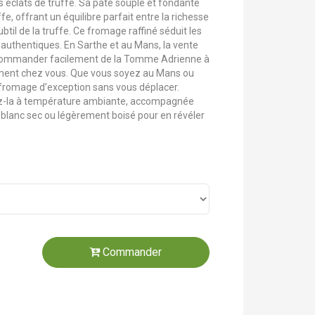
es éclats de truffe. Sa pâte souple et fondante
e, offrant un équilibre parfait entre la richesse
ubtil de la truffe. Ce fromage raffiné séduit les
authentiques. En Sarthe et au Mans, la vente
commander facilement de la Tomme Adrienne à
ctement chez vous. Que vous soyez au Mans ou
e fromage d’exception sans vous déplacer.
ez-la à température ambiante, accompagnée
n blanc sec ou légèrement boisé pour en révéler
Commander