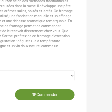
Soulzon selon des méthodes traditionnelles.
creusées dans la roche, il développe une pâte
des arômes salins, boisés et lactés. Ce fromage
 utilisé, une fabrication manuelle et un affinage
te et une richesse aromatique remarquable. En
 ligne de fromage permet de commander
t de le recevoir directement chez vous. Que
n Sarthe, profitez de ce fromage d’exception
égustation : dégustez-le à température
gne et un vin doux naturel comme un
Commander