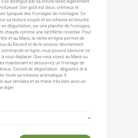
Il se distingue par sa croûte lavée légèrement
onctueuse. Son goût est doux, crémeux et
ômes typiques des fromages de montagne. Ce
our sa texture souple et sa richesse en bouche.
t en dégustation, sur une planche de fromages,
ts chauds comme une tartiflette revisitée. Pour
he et au Mans, la vente en ligne permet de
x du Revard et de le recevoir directement
de commande en ligne, vous pouvez savourer ce
 à vous déplacer. Que vous soyez au Mans ou
dès maintenant et découvrez un fromage de
éreux. Conseil de dégustation : dégustez-le à
r toute sa richesse aromatique. Il
 aux céréales et se marie très bien avec un
e léger.