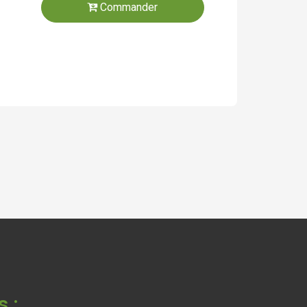
Commander
s :