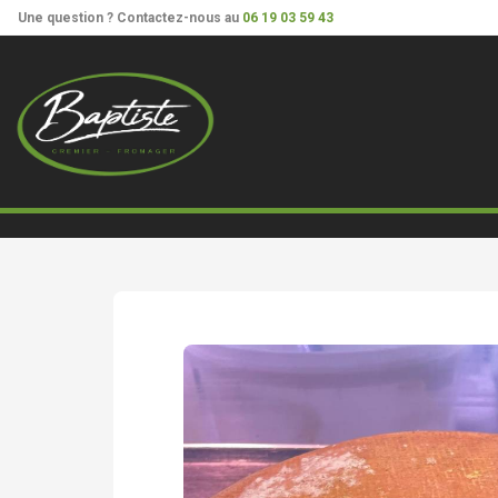
²
Panneau de gestion des cookies
Une question ? Contactez-nous au
06 19 03 59 43
vache
moelleux du revard