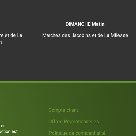
DIMANCHE Matin
e et de La
Marchés des Jacobins et de La Milesse
n
Compte client
Offres Promotionnelles
tés
uction est
Politique de confidentialité