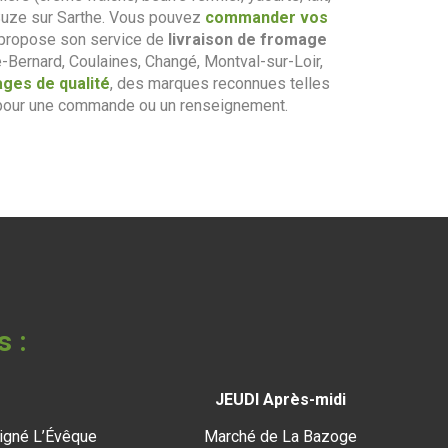
Suze sur Sarthe. Vous pouvez
commander vos
s propose son service de
livraison de fromage
-Bernard, Coulaines, Changé, Montval-sur-Loir,
ges de qualité
, des marques reconnues telles
our une commande ou un renseignement.
s :
JEUDI Après-midi
igné L’Évêque
Marché de La Bazoge