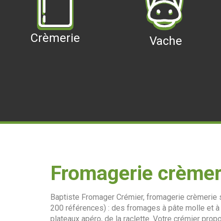
Crèmerie
Vache
Fromagerie crèmer
Baptiste Fromager Crémier, fromagerie crèmerie s
200 références) : des fromages à pâte molle et 
plateaux apéro, de la raclette. Votre crémier propo