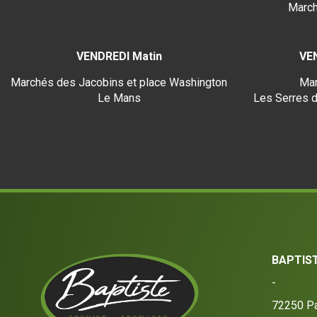
March
VENDREDI Matin
VE
Marchés des Jacobins et place Washington
Mar
Le Mans
Les Serres d
BAPTIS
-
72250
Pa