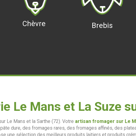
Chèvre
Brebis
ie Le Mans et La Suze su
ur Le Mans et la Sarthe (72). Votre
artisan fromager sur Le 
à pâte dure, des fromages rares, des fromages affinés, des pla
se une sélection des meilleurs produits laitiers et produits crémi