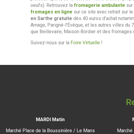
oeufs). Retrouvez la
fromagerie ambulante
sur 
fromages en ligne
sur ce site avec retrait sur 
en Sarthe gratuite
dès 40 euros d’achat notamme
Arnage, Parigné-l'Évêque, et les autres villes du 
que Beillevaire, Maison Bordier et des fromages q
Suivez-nous sur la
Foire Virtuelle
!
Re
MARDI Matin
Marché Place de la Boussinière / Le Mans
Marché 