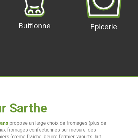
Bufflonne
Epicerie
r Sarthe
Mans
propose un large choix de fromages (plus de
teaux fromages confectionnés sur mesure, des
ers (crème fraîche, beurre fermier, yaourts, lait,