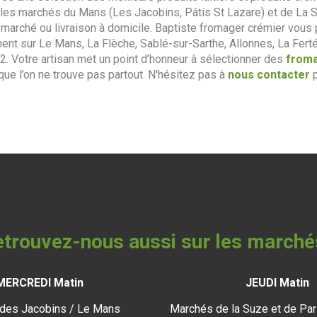
les marchés du Mans (Les Jacobins, Pâtis St Lazare) et de La 
le marché ou livraison à domicile. Baptiste fromager crémier vou
nt sur Le Mans, La Flèche, Sablé-sur-Sarthe, Allonnes, La Ferté
72. Votre artisan met un point d’honneur à sélectionner des
froma
ue l’on ne trouve pas partout. N'hésitez pas à
nous contacter
p
trouvez-nous aussi sur les marché
MERCREDI Matin
JEUDI Matin
des Jacobins / Le Mans
Marchés de la Suze et de Par